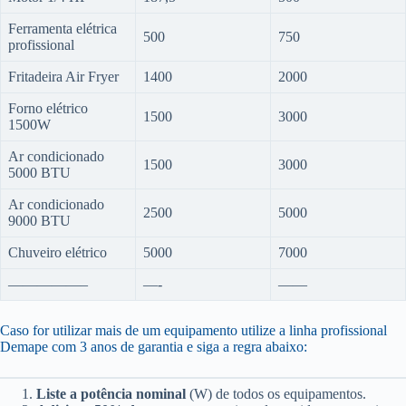
Ferramenta elétrica
500
750
profissional
Fritadeira Air Fryer
1400
2000
Forno elétrico
1500
3000
1500W
Ar condicionado
1500
3000
5000 BTU
Ar condicionado
2500
5000
9000 BTU
Chuveiro elétrico
5000
7000
—————–
—-
——
Caso for utilizar mais de um equipamento utilize a linha profissional
Demape com 3 anos de garantia e siga a regra abaixo:
Liste a potência nominal
(W) de todos os equipamentos.