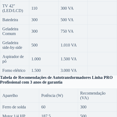
TV 42″
110
300 VA
(LED/LCD)
Batedeira
300
500 VA
Geladeira
300
750 VA
Comum
Geladeira
500
1.010 VA
side-by-side
Aspirador de
1.000
1.500 VA
pó
Forno elétrico
1.500
3.000 VA
Tabela de Recomendações de Autotransformadores Linha PRO
Profissional com 3 anos de garantia
Recomendação
Aparelho
Potência (W)
(VA)
Ferro de solda
60
300
Motor 1/4 HP
187,5
500