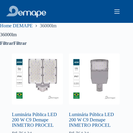
Pular
para
o
conteúdo
Home DEMAPE
36000lm
36000lm
Filtrar
Filtrar
Luminária Pública LED
Luminária Pública LED
200 W C9 Demape
200 W C9 Demape
INMETRO PROCEL
INMETRO PROCEL