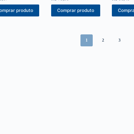
omprar produto
Comprar produto
Compra
1
2
3