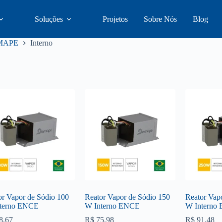
Soluções
Projetos
Sobre Nós
Blog
MAPE
Interno
or Vapor de Sódio 100
Reator Vapor de Sódio 150
Reator Vap
terno ENCE
W Interno ENCE
W Interno
8,67
R$
75,98
R$
91,48