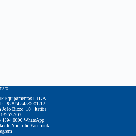
tato
P Equipamentos LTDA
J 38.874.848/0001-12
 João Bizzo, 10 - Itatiba
 13257-595
) 4894 8800
WhatsApp
kedIn
YouTube
Facebook
tagram