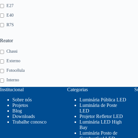
E27
E40
R7S
Reator
Chassi
Externo
Fotocélula
Interno
Institucional
Categorias
S
Sobre nós
Luminária Pública LED
Projetos
Luminária de Poste
Blog
LED
Downloads
Projetor Refletor LED
Trabalhe conosco
Luminária LED High
Bay
Luminária Posto de