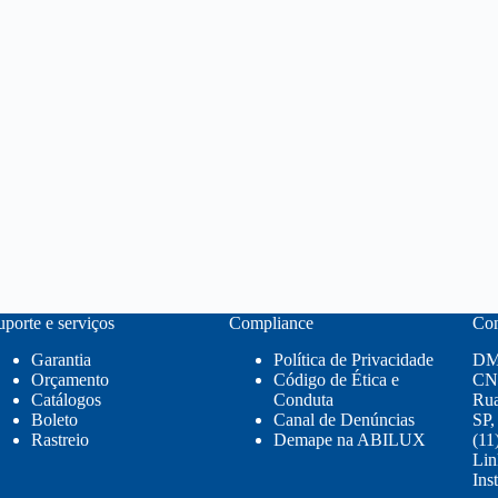
uporte e serviços
Compliance
Con
Garantia
Política de Privacidade
DM
Orçamento
Código de Ética e
CNP
Catálogos
Conduta
Rua
Boleto
Canal de Denúncias
SP,
Rastreio
Demape na ABILUX
(11
Lin
Ins