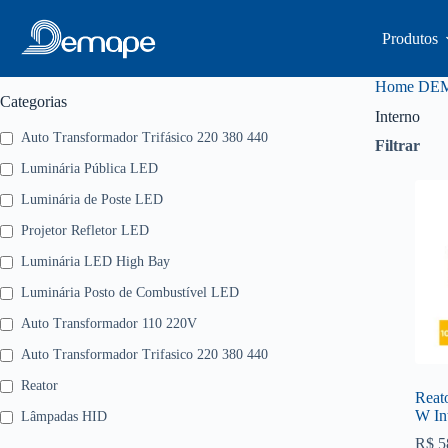
Pular
para
Produtos
o
conteúdo
Home DE
Categorias
Interno
Auto Transformador Trifásico 220 380 440
Filtrar
Luminária Pública LED
Luminária de Poste LED
Projetor Refletor LED
Luminária LED High Bay
Luminária Posto de Combustível LED
Auto Transformador 110 220V
Auto Transformador Trifasico 220 380 440
Reator
Reat
W In
Lâmpadas HID
R$
5