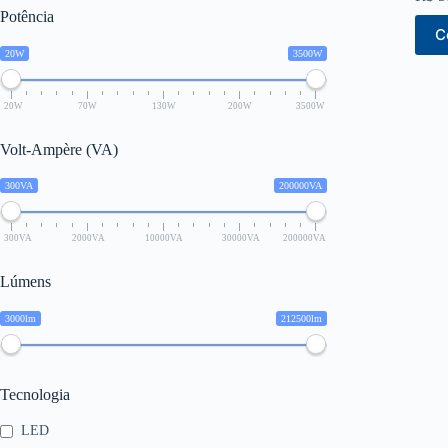
Potência
C
20W
3500W
20W
70W
130W
200W
3500W
Volt-Ampère (VA)
300VA
200000VA
300VA
2000VA
10000VA
30000VA
200000VA
Lúmens
3000lm
212500lm
Tecnologia
LED