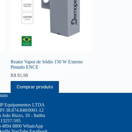
Reator Vapor de Sódio 150 W Externo
Pintado ENCE
R$
81,98
Comprar produto
tato
P Equipamentos LTDA
J 38.874.848/0001-12
 João Bizzo, 10 - Itatiba
 13257-595
) 4894 8800
WhatsApp
kedIn
YouTube
Facebook