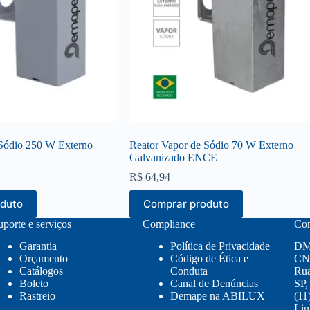
 Sódio 250 W Externo
Reator Vapor de Sódio 70 W Externo
Galvanizado ENCE
R$
64,94
oduto
Comprar produto
uporte e serviços
Compliance
Con
Garantia
Política de Privacidade
DM
Orçamento
Código de Ética e
CNP
Catálogos
Conduta
Rua
Boleto
Canal de Denúncias
SP,
Rastreio
Demape na ABILUX
(11
Lin