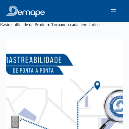
Pular
para
o
conteúdo
Rastreabilidade de Produto: Tornando cada item Único