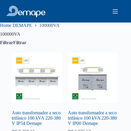
Pular
para
o
conteúdo
Home DEMAPE
100000VA
100000VA
Filtrar
Filtrar
Auto transformador a seco
Auto transformador a seco
trifásico 100 kVA 220-380
trifásico 100 kVA 220-380
V IP54 Demape
V IP00 Demape